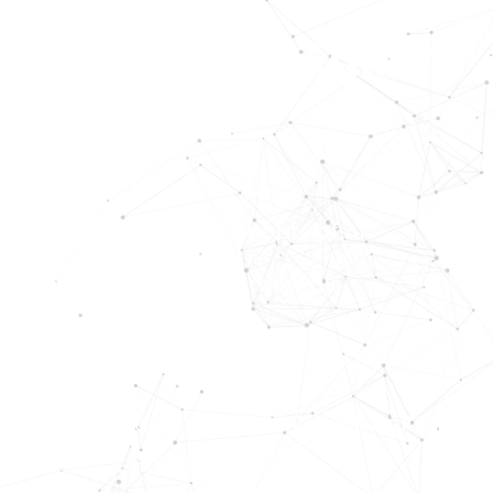
Yapay Zeka Eğitimi
Başlangıç Seviyesi
Fundamental concepts of AI
AI technical fundamentals
172.000 TL değerindeki 4 günlük eğitim
Kurumlara özel %100 Burslu