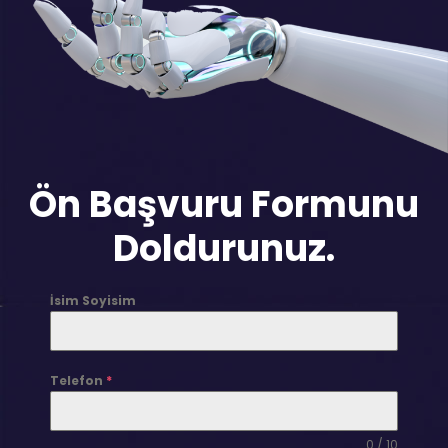
Ön Başvuru Formunu
Doldurunuz.
İsim Soyisim
Telefon
*
0 / 10