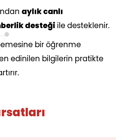
fından
aylık canlı
berlik desteği
ile desteklenir.
lemesine bir öğrenme
 edinilen bilgilerin pratikte
rtırır.
ırsatları