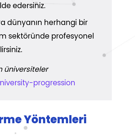
lde edersiniz.
ya dünyanın herhangi bir
şim sektöründe profesyonel
irsiniz.
 üniversiteler
university-progression
rme Yöntemleri