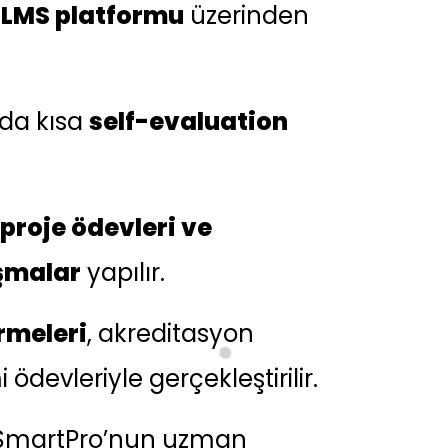
 LMS platformu
üzerinden
da kısa
self-evaluation
proje ödevleri ve
şmalar
yapılır.
rmeleri
, akreditasyon
devleriyle gerçekleştirilir.
, SmartPro’nun uzman