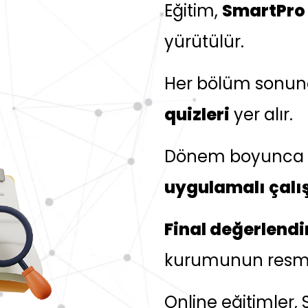
Eğitim,
SmartPro
yürütülür.
Her bölüm sonun
quizleri
yer alır.
Dönem boyunca
uygulamalı çalı
Final değerlendi
kurumunun resmi ö
Online eğitimler