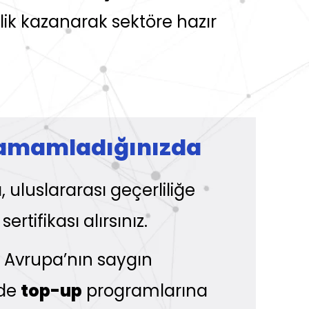
lik kazanarak sektöre hazır
amamladığınızda
ı, uluslararası geçerliliğe
rtifikası alırsınız.
ve Avrupa’nın saygın
nde
top-up
programlarına