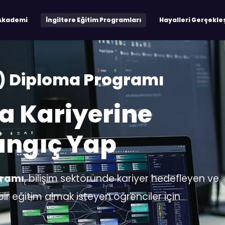
Akademi
İngiltere Eğitim Programları
Hayalleri Gerçekle
(IT) Diploma Programı
a Kariyerine
angıç Yap
gramı
, bilişim sektöründe kariyer hedefleyen ve
ir eğitim almak isteyen öğrenciler için