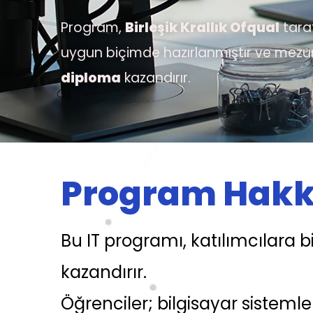
Program,
Birleşik Krallık Ofqual
tara
uygun biçimde hazırlanmıştır ve mez
diploma
kazandırır.
Program Hakk
Bu IT programı, katılımcılara bi
kazandırır.
Öğrenciler; bilgisayar sistemle