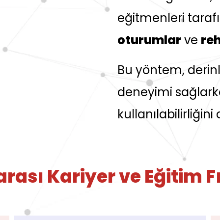
eğitmenleri tara
oturumlar
ve
reh
Bu yöntem, derin
deneyimi sağlarken
kullanılabilirliğini a
rası Kariyer ve Eğitim F