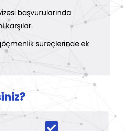
 vizesi başvurularında
i karşılar.
 göçmenlik süreçlerinde ek
iniz?