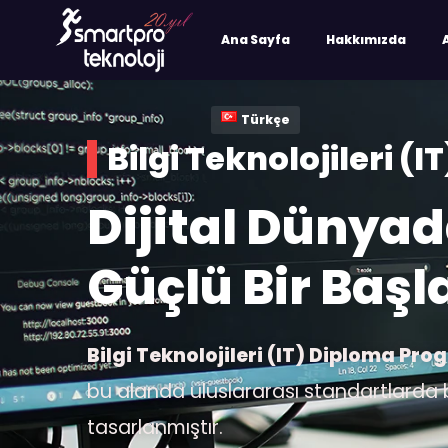
Ana Sayfa
Hakkımızda
Türkçe
Bilgi Teknolojileri 
Dijital Dünyad
Güçlü Bir Başl
Bilgi Teknolojileri (IT) Diploma Pro
bu alanda uluslararası standartlarda b
tasarlanmıştır.