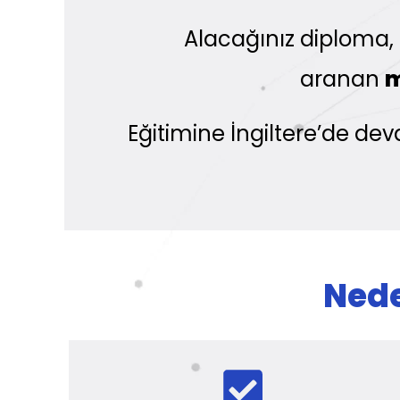
Alacağınız diploma, B
aranan
m
Eğitimine İngiltere’de de
Nede