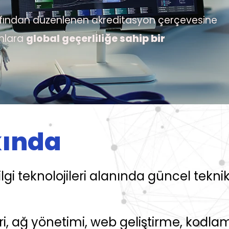
fından düzenlenen akreditasyon çerçevesine
unlara
global geçerliliğe sahip bir
ında
lgi teknolojileri alanında güncel teknik 
ri, ağ yönetimi, web geliştirme, kodlama