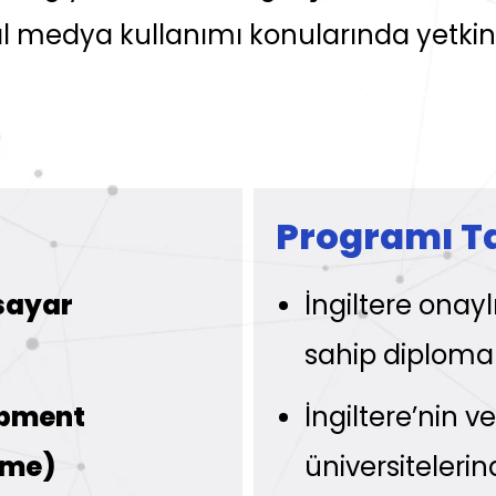
al medya kullanımı konularında yetkin
Programı T
sayar
İngiltere onayl
sahip diploma se
opment
İngiltere’nin 
rme)
üniversiteleri