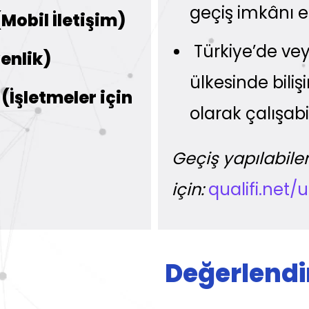
geçiş imkânı e
obil İletişim)
Türkiye’de ve
enlik)
ülkesinde bili
(İşletmeler için
olarak çalışabil
Geçiş yapılabilen
için:
qualifi.net/
Değerlendi